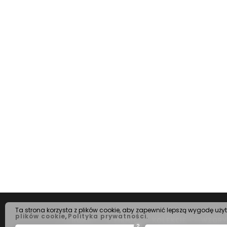
Ta strona korzysta z plików cookie, aby zapewnić lepszą wygodę uży
plików cookie
,
Polityka prywatności
.
HOME
O FIRMIE
KOLEKCJE
WZORY
?