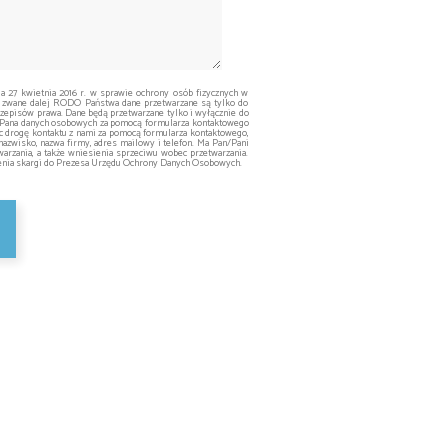
ia 27 kwietnia 2016 r. w sprawie ochrony osób fizycznych w
 zwane dalej RODO Państwa dane przetwarzane są tylko do
episów prawa. Dane będą przetwarzane tylko i wyłącznie do
ą/Pana danych osobowych za pomocą formularza kontaktowego
ąc drogę kontaktu z nami za pomocą formularza kontaktowego,
nazwisko, nazwa firmy, adres mailowy i telefon. Ma Pan/Pani
arzania, a także wniesienia sprzeciwu wobec przetwarzania.
żenia skargi do Prezesa Urzędu Ochrony Danych Osobowych.