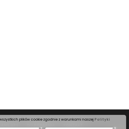
s wszystkich plików cookie zgodnie z warunkami naszej
Polityki
LANE XPS
DO POBRANIA
KONTAKT
?
?