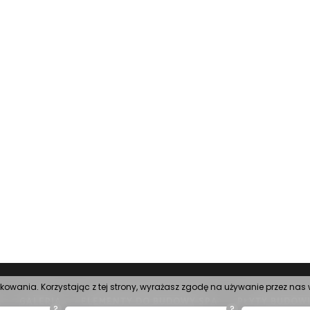
tkowania. Korzystając z tej strony, wyrażasz zgodę na używanie przez na
GALERIA
ELEMENTY DO BUDOWY SPA
PŁYTY BUDOW
?
?