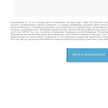
Na podstawie art. 32 ust 4 Rozporządzenia Parlamentu Europejskiego i Rady (UE) 2016/679 z dn
związku z przetwarzaniem danych osobowych i w sprawie swobodnego przepływu takich danych,
celów kontaktowych i nie będą udostępniane innym podmiotom niż upoważnionym na podstawie prz
momentu zrealizowania celu, dla którego zostały zebrane. Administratorem podanych przez Pani
jest Firma "IBERIA" Sp. z o.o. z siedzibą w Koziegłowy, Targowa 26, 42-350 Koziegłowy. Wybieraj
jednocześnie wyraża Pani/Pan zgodę na przetwarzanie swoich danych osobowych takich jak: imię, 
prawo dostępu do swoich danych osobowych, ich sprostowania, usunięcia lub ograniczenia przetw
Jeśli ktoś naruszy bezpieczeństwo Pana/Pani danych osobowych, przysługuje Panu/Pani prawo zło
WYŚLIJ WIADOMOŚĆ