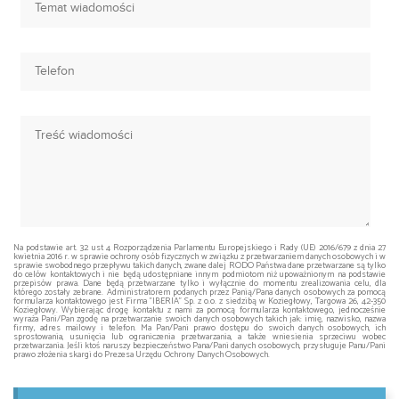
Na podstawie art. 32 ust 4 Rozporządzenia Parlamentu Europejskiego i Rady (UE) 2016/679 z dnia 27
kwietnia 2016 r. w sprawie ochrony osób fizycznych w związku z przetwarzaniem danych osobowych i w
sprawie swobodnego przepływu takich danych, zwane dalej RODO Państwa dane przetwarzane są tylko
do celów kontaktowych i nie będą udostępniane innym podmiotom niż upoważnionym na podstawie
przepisów prawa. Dane będą przetwarzane tylko i wyłącznie do momentu zrealizowania celu, dla
którego zostały zebrane. Administratorem podanych przez Panią/Pana danych osobowych za pomocą
formularza kontaktowego jest Firma "IBERIA" Sp. z o.o. z siedzibą w Koziegłowy, Targowa 26, 42-350
Koziegłowy. Wybierając drogę kontaktu z nami za pomocą formularza kontaktowego, jednocześnie
wyraża Pani/Pan zgodę na przetwarzanie swoich danych osobowych takich jak: imię, nazwisko, nazwa
firmy, adres mailowy i telefon. Ma Pan/Pani prawo dostępu do swoich danych osobowych, ich
sprostowania, usunięcia lub ograniczenia przetwarzania, a także wniesienia sprzeciwu wobec
przetwarzania. Jeśli ktoś naruszy bezpieczeństwo Pana/Pani danych osobowych, przysługuje Panu/Pani
prawo złożenia skargi do Prezesa Urzędu Ochrony Danych Osobowych.