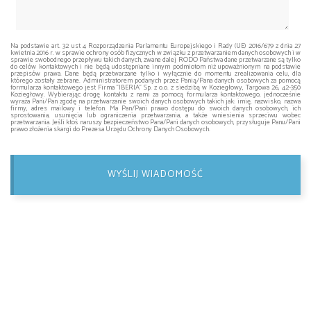
Na podstawie art. 32 ust 4 Rozporządzenia Parlamentu Europejskiego i Rady (UE) 2016/679 z dnia 27
kwietnia 2016 r. w sprawie ochrony osób fizycznych w związku z przetwarzaniem danych osobowych i w
sprawie swobodnego przepływu takich danych, zwane dalej RODO Państwa dane przetwarzane są tylko
do celów kontaktowych i nie będą udostępniane innym podmiotom niż upoważnionym na podstawie
przepisów prawa. Dane będą przetwarzane tylko i wyłącznie do momentu zrealizowania celu, dla
którego zostały zebrane. Administratorem podanych przez Panią/Pana danych osobowych za pomocą
formularza kontaktowego jest Firma "IBERIA" Sp. z o.o. z siedzibą w Koziegłowy, Targowa 26, 42-350
Koziegłowy. Wybierając drogę kontaktu z nami za pomocą formularza kontaktowego, jednocześnie
wyraża Pani/Pan zgodę na przetwarzanie swoich danych osobowych takich jak: imię, nazwisko, nazwa
firmy, adres mailowy i telefon. Ma Pan/Pani prawo dostępu do swoich danych osobowych, ich
sprostowania, usunięcia lub ograniczenia przetwarzania, a także wniesienia sprzeciwu wobec
przetwarzania. Jeśli ktoś naruszy bezpieczeństwo Pana/Pani danych osobowych, przysługuje Panu/Pani
prawo złożenia skargi do Prezesa Urzędu Ochrony Danych Osobowych.
WYŚLIJ WIADOMOŚĆ