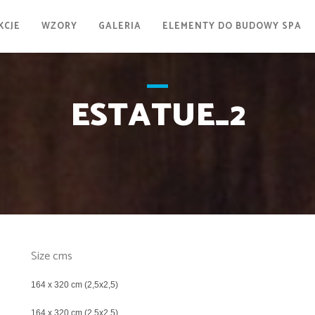
KCJE
WZORY
GALERIA
ELEMENTY DO BUDOWY SPA
ESTATUE_2
Size cms
164 x 320 cm (2,5x2,5)
164 x 320 cm (2,5x2,5)