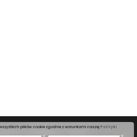
s wszystkich plików cookie zgodnie z warunkami naszej
Polityki
LANE XPS
DO POBRANIA
KONTAKT
?
?