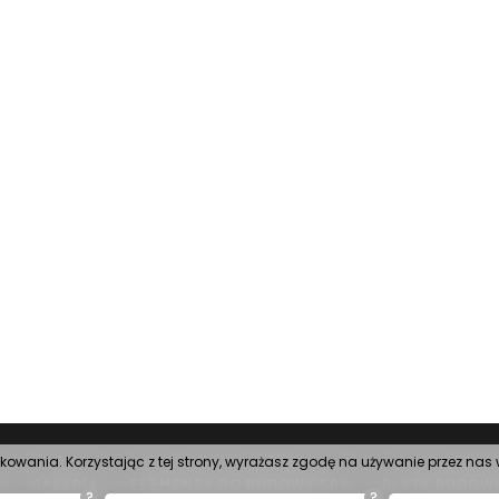
tkowania. Korzystając z tej strony, wyrażasz zgodę na używanie przez na
GALERIA
ELEMENTY DO BUDOWY SPA
PŁYTY BUDOW
?
?