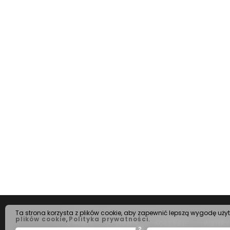
Ta strona korzysta z plików cookie, aby zapewnić lepszą wygodę uży
plików cookie
,
Polityka prywatności
.
HOME
O FIRMIE
KOLEKCJE
WZORY
?