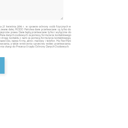
ia 27 kwietnia 2016 r. w sprawie ochrony osób fizycznych w
 zwane dalej RODO Państwa dane przetwarzane są tylko do
episów prawa. Dane będą przetwarzane tylko i wyłącznie do
ą/Pana danych osobowych za pomocą formularza kontaktowego
ąc drogę kontaktu z nami za pomocą formularza kontaktowego,
nazwisko, nazwa firmy, adres mailowy i telefon. Ma Pan/Pani
arzania, a także wniesienia sprzeciwu wobec przetwarzania.
żenia skargi do Prezesa Urzędu Ochrony Danych Osobowych.