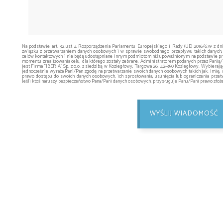
Na podstawie art. 32 ust 4 Rozporządzenia Parlamentu Europejskiego i Rady (UE) 2016/679 z dn
związku z przetwarzaniem danych osobowych i w sprawie swobodnego przepływu takich danych,
celów kontaktowych i nie będą udostępniane innym podmiotom niż upoważnionym na podstawie prz
momentu zrealizowania celu, dla którego zostały zebrane. Administratorem podanych przez Pani
jest Firma "IBERIA" Sp. z o.o. z siedzibą w Koziegłowy, Targowa 26, 42-350 Koziegłowy. Wybieraj
jednocześnie wyraża Pani/Pan zgodę na przetwarzanie swoich danych osobowych takich jak: imię, 
prawo dostępu do swoich danych osobowych, ich sprostowania, usunięcia lub ograniczenia przetw
Jeśli ktoś naruszy bezpieczeństwo Pana/Pani danych osobowych, przysługuje Panu/Pani prawo zło
WYŚLIJ WIADOMOŚĆ