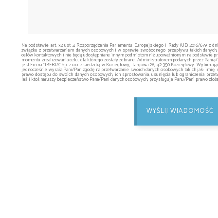
Na podstawie art. 32 ust 4 Rozporządzenia Parlamentu Europejskiego i Rady (UE) 2016/679 z dn
związku z przetwarzaniem danych osobowych i w sprawie swobodnego przepływu takich danych,
celów kontaktowych i nie będą udostępniane innym podmiotom niż upoważnionym na podstawie prz
momentu zrealizowania celu, dla którego zostały zebrane. Administratorem podanych przez Pani
jest Firma "IBERIA" Sp. z o.o. z siedzibą w Koziegłowy, Targowa 26, 42-350 Koziegłowy. Wybieraj
jednocześnie wyraża Pani/Pan zgodę na przetwarzanie swoich danych osobowych takich jak: imię, 
prawo dostępu do swoich danych osobowych, ich sprostowania, usunięcia lub ograniczenia przetw
Jeśli ktoś naruszy bezpieczeństwo Pana/Pani danych osobowych, przysługuje Panu/Pani prawo zło
WYŚLIJ WIADOMOŚĆ