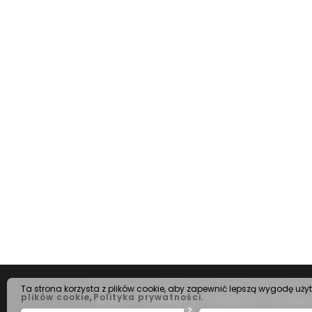
Ta strona korzysta z plików cookie, aby zapewnić lepszą wygodę uży
plików cookie
,
Polityka prywatności
.
HOME
O FIRMIE
KOLEKCJE
WZORY
?