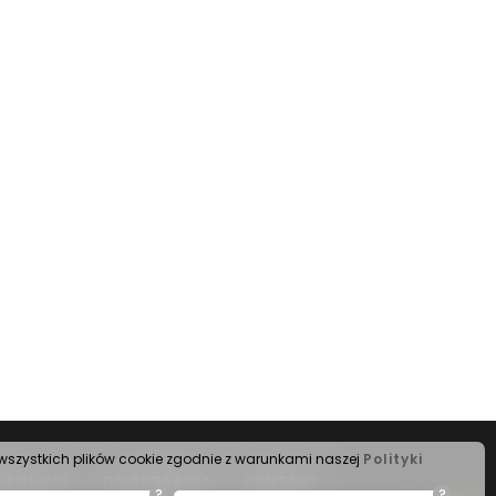
s wszystkich plików cookie zgodnie z warunkami naszej
Polityki
LANE XPS
DO POBRANIA
KONTAKT
?
?