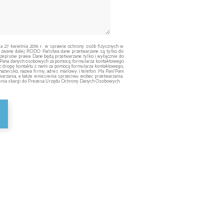
ia 27 kwietnia 2016 r. w sprawie ochrony osób fizycznych w
 zwane dalej RODO Państwa dane przetwarzane są tylko do
episów prawa. Dane będą przetwarzane tylko i wyłącznie do
ą/Pana danych osobowych za pomocą formularza kontaktowego
ąc drogę kontaktu z nami za pomocą formularza kontaktowego,
nazwisko, nazwa firmy, adres mailowy i telefon. Ma Pan/Pani
arzania, a także wniesienia sprzeciwu wobec przetwarzania.
żenia skargi do Prezesa Urzędu Ochrony Danych Osobowych.