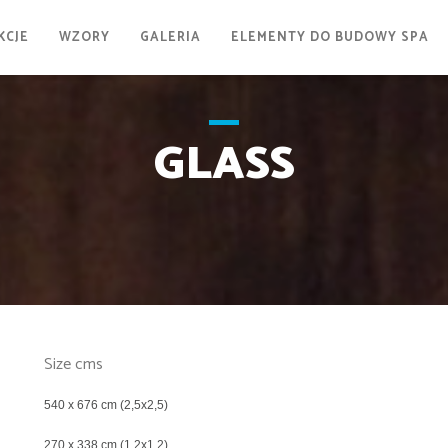
KCJE
WZORY
GALERIA
ELEMENTY DO BUDOWY SPA
GLASS
Size cms
540 x 676 cm (2,5x2,5)
270 x 338 cm (1,2x1,2)