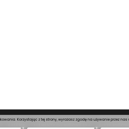
tkowania. Korzystając z tej strony, wyrażasz zgodę na używanie przez na
GALERIA
ELEMENTY DO BUDOWY SPA
PŁYTY BUDOW
?
?