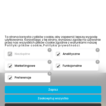
Ta strona korzysta z plików cookie, aby zapewnić lepszą wygodę
użytkowania. Korzystając z tej strony, wyrażasz zgodę na używanie
przez nas wszystkich plików cookie zgodnie z warunkami naszej
Polityki plików cookie
,
Polityka prywatności
.
?
?
Niezbędne
Analityczne
?
?
Marketingowe
Funkcjonalne
?
Preferencje
Zapisz
Zaakceptuj wszystko
© 2016 IBERIA Sp. z o.o.