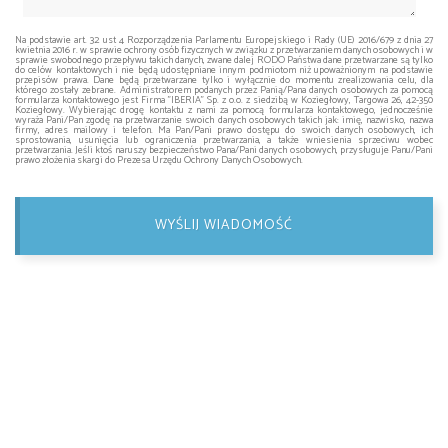
Na podstawie art. 32 ust 4 Rozporządzenia Parlamentu Europejskiego i Rady (UE) 2016/679 z dnia 27
kwietnia 2016 r. w sprawie ochrony osób fizycznych w związku z przetwarzaniem danych osobowych i w
sprawie swobodnego przepływu takich danych, zwane dalej RODO Państwa dane przetwarzane są tylko
do celów kontaktowych i nie będą udostępniane innym podmiotom niż upoważnionym na podstawie
przepisów prawa. Dane będą przetwarzane tylko i wyłącznie do momentu zrealizowania celu, dla
którego zostały zebrane. Administratorem podanych przez Panią/Pana danych osobowych za pomocą
formularza kontaktowego jest Firma "IBERIA" Sp. z o.o. z siedzibą w Koziegłowy, Targowa 26, 42-350
Koziegłowy. Wybierając drogę kontaktu z nami za pomocą formularza kontaktowego, jednocześnie
wyraża Pani/Pan zgodę na przetwarzanie swoich danych osobowych takich jak: imię, nazwisko, nazwa
firmy, adres mailowy i telefon. Ma Pan/Pani prawo dostępu do swoich danych osobowych, ich
sprostowania, usunięcia lub ograniczenia przetwarzania, a także wniesienia sprzeciwu wobec
przetwarzania. Jeśli ktoś naruszy bezpieczeństwo Pana/Pani danych osobowych, przysługuje Panu/Pani
prawo złożenia skargi do Prezesa Urzędu Ochrony Danych Osobowych.
WYŚLIJ WIADOMOŚĆ