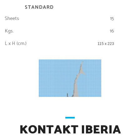
STANDARD
Sheets
15
Kgs.
16
L x H (cm.)
115 x 223
KONTAKT IBERIA