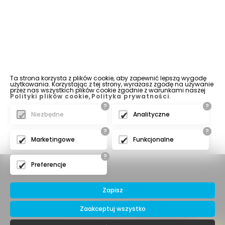
Ta strona korzysta z plików cookie, aby zapewnić lepszą wygodę
użytkowania. Korzystając z tej strony, wyrażasz zgodę na używanie
przez nas wszystkich plików cookie zgodnie z warunkami naszej
Polityki plików cookie
,
Polityka prywatności
.
?
?
Niezbędne
Analityczne
?
?
Marketingowe
Funkcjonalne
?
Preferencje
Zapisz
Zaakceptuj wszystko
© 2016 IBERIA Sp. z o.o.