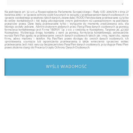
Na podstawie art. 32 ust 4 Rozporządzenia Parlamentu Europejskiego i Rady (UE) 2016/679 z dnia 27
kwietnia 2016 r. w sprawie ochrony osób fizycznych w związku z przetwarzaniem danych osobowych i w
sprawie swobodnego przepływu takich danych, zwane dalej RODO Państwa dane przetwarzane są tylko
do celów kontaktowych i nie będą udostępniane innym podmiotom niż upoważnionym na podstawie
przepisów prawa. Dane będą przetwarzane tylko i wyłącznie do momentu zrealizowania celu, dla
którego zostały zebrane. Administratorem podanych przez Panią/Pana danych osobowych za pomocą
formularza kontaktowego jest Firma "IBERIA" Sp. z o.o. z siedzibą w Koziegłowy, Targowa 26, 42-350
Koziegłowy. Wybierając drogę kontaktu z nami za pomocą formularza kontaktowego, jednocześnie
wyraża Pani/Pan zgodę na przetwarzanie swoich danych osobowych takich jak: imię, nazwisko, nazwa
firmy, adres mailowy i telefon. Ma Pan/Pani prawo dostępu do swoich danych osobowych, ich
sprostowania, usunięcia lub ograniczenia przetwarzania, a także wniesienia sprzeciwu wobec
przetwarzania. Jeśli ktoś naruszy bezpieczeństwo Pana/Pani danych osobowych, przysługuje Panu/Pani
prawo złożenia skargi do Prezesa Urzędu Ochrony Danych Osobowych.
WYŚLIJ WIADOMOŚĆ