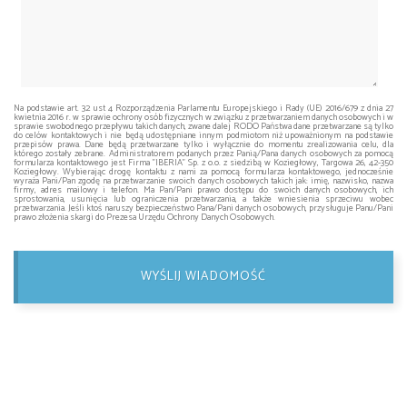
Na podstawie art. 32 ust 4 Rozporządzenia Parlamentu Europejskiego i Rady (UE) 2016/679 z dnia 27
kwietnia 2016 r. w sprawie ochrony osób fizycznych w związku z przetwarzaniem danych osobowych i w
sprawie swobodnego przepływu takich danych, zwane dalej RODO Państwa dane przetwarzane są tylko
do celów kontaktowych i nie będą udostępniane innym podmiotom niż upoważnionym na podstawie
przepisów prawa. Dane będą przetwarzane tylko i wyłącznie do momentu zrealizowania celu, dla
którego zostały zebrane. Administratorem podanych przez Panią/Pana danych osobowych za pomocą
formularza kontaktowego jest Firma "IBERIA" Sp. z o.o. z siedzibą w Koziegłowy, Targowa 26, 42-350
Koziegłowy. Wybierając drogę kontaktu z nami za pomocą formularza kontaktowego, jednocześnie
wyraża Pani/Pan zgodę na przetwarzanie swoich danych osobowych takich jak: imię, nazwisko, nazwa
firmy, adres mailowy i telefon. Ma Pan/Pani prawo dostępu do swoich danych osobowych, ich
sprostowania, usunięcia lub ograniczenia przetwarzania, a także wniesienia sprzeciwu wobec
przetwarzania. Jeśli ktoś naruszy bezpieczeństwo Pana/Pani danych osobowych, przysługuje Panu/Pani
prawo złożenia skargi do Prezesa Urzędu Ochrony Danych Osobowych.
WYŚLIJ WIADOMOŚĆ