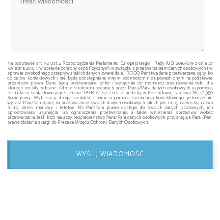
Na podstawie art. 32 ust 4 Rozporządzenia Parlamentu Europejskiego i Rady (UE) 2016/679 z dnia 27
kwietnia 2016 r. w sprawie ochrony osób fizycznych w związku z przetwarzaniem danych osobowych i w
sprawie swobodnego przepływu takich danych, zwane dalej RODO Państwa dane przetwarzane są tylko
do celów kontaktowych i nie będą udostępniane innym podmiotom niż upoważnionym na podstawie
przepisów prawa. Dane będą przetwarzane tylko i wyłącznie do momentu zrealizowania celu, dla
którego zostały zebrane. Administratorem podanych przez Panią/Pana danych osobowych za pomocą
formularza kontaktowego jest Firma "IBERIA" Sp. z o.o. z siedzibą w Koziegłowy, Targowa 26, 42-350
Koziegłowy. Wybierając drogę kontaktu z nami za pomocą formularza kontaktowego, jednocześnie
wyraża Pani/Pan zgodę na przetwarzanie swoich danych osobowych takich jak: imię, nazwisko, nazwa
firmy, adres mailowy i telefon. Ma Pan/Pani prawo dostępu do swoich danych osobowych, ich
sprostowania, usunięcia lub ograniczenia przetwarzania, a także wniesienia sprzeciwu wobec
przetwarzania. Jeśli ktoś naruszy bezpieczeństwo Pana/Pani danych osobowych, przysługuje Panu/Pani
prawo złożenia skargi do Prezesa Urzędu Ochrony Danych Osobowych.
WYŚLIJ WIADOMOŚĆ