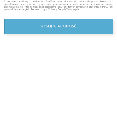
firmy, adres mailowy i telefon. Ma Pan/Pani prawo dostępu do swoich danych osobowych, ich
sprostowania, usunięcia lub ograniczenia przetwarzania, a także wniesienia sprzeciwu wobec
przetwarzania. Jeśli ktoś naruszy bezpieczeństwo Pana/Pani danych osobowych, przysługuje Panu/Pani
prawo złożenia skargi do Prezesa Urzędu Ochrony Danych Osobowych.
WYŚLIJ WIADOMOŚĆ