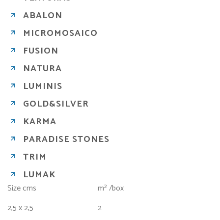
ABALON
MICROMOSAICO
FUSION
NATURA
LUMINIS
GOLD&SILVER
KARMA
PARADISE STONES
TRIM
LUMAK
Size cms
m² /box
2,5 x 2,5
2