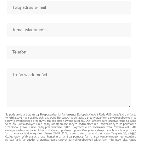
Na podstawie art. 32 ust 4 Rozporządzenia Parlamentu Europejskiego i Rady (UE) 2016/679 z dnia 27
kwietnia 2016 r. w sprawie ochrony osób fizycznych w związku z przetwarzaniem danych osobowych i w
sprawie swobodnego przepływu takich danych, zwane dalej RODO Państwa dane przetwarzane są tylko
do celów kontaktowych i nie będą udostępniane innym podmiotom niż upoważnionym na podstawie
przepisów prawa. Dane będą przetwarzane tylko i wyłącznie do momentu zrealizowania celu, dla
którego zostały zebrane. Administratorem podanych przez Panią/Pana danych osobowych za pomocą
formularza kontaktowego jest Firma "IBERIA" Sp. z o.o. z siedzibą w Koziegłowy, Targowa 26, 42-350
Koziegłowy. Wybierając drogę kontaktu z nami za pomocą formularza kontaktowego, jednocześnie
wyraża Pani/Pan zgodę na przetwarzanie swoich danych osobowych takich jak: imię, nazwisko, nazwa