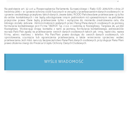
Na podstawie art. 32 ust 4 Rozporządzenia Parlamentu Europejskiego i Rady (UE) 2016/679 z dnia 27
kwietnia 2016 r. w sprawie ochrony osób fizycznych w związku z przetwarzaniem danych osobowych i w
sprawie swobodnego przepływu takich danych, zwane dalej RODO Państwa dane przetwarzane są tylko
do celów kontaktowych i nie będą udostępniane innym podmiotom niż upoważnionym na podstawie
przepisów prawa. Dane będą przetwarzane tylko i wyłącznie do momentu zrealizowania celu, dla
którego zostały zebrane. Administratorem podanych przez Panią/Pana danych osobowych za pomocą
formularza kontaktowego jest Firma "IBERIA" Sp. z o.o. z siedzibą w Koziegłowy, Targowa 26, 42-350
Koziegłowy. Wybierając drogę kontaktu z nami za pomocą formularza kontaktowego, jednocześnie
wyraża Pani/Pan zgodę na przetwarzanie swoich danych osobowych takich jak: imię, nazwisko, nazwa
firmy, adres mailowy i telefon. Ma Pan/Pani prawo dostępu do swoich danych osobowych, ich
sprostowania, usunięcia lub ograniczenia przetwarzania, a także wniesienia sprzeciwu wobec
przetwarzania. Jeśli ktoś naruszy bezpieczeństwo Pana/Pani danych osobowych, przysługuje Panu/Pani
prawo złożenia skargi do Prezesa Urzędu Ochrony Danych Osobowych.
WYŚLIJ WIADOMOŚĆ