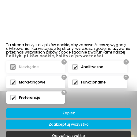
Ta strona korzysta z plików cookie, aby zapewnić lepszą wygodę
użytkowania. Korzystając z tej strony, wyrażasz zgodę na używanie
przez nas wszystkich plików cookie zgodnie z warunkami naszej
Polityki plików cookie
,
Polityka prywatności
.
?
?
Niezbędne
Analityczne
?
?
Marketingowe
Funkcjonalne
?
Preferencje
Zapisz
Zaakceptuj wszystko
© 2016 IBERIA Sp. z o.o.
Odrzuć wszystkie