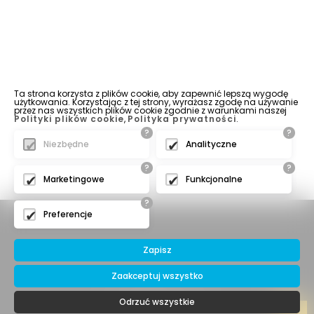
Ta strona korzysta z plików cookie, aby zapewnić lepszą wygodę
użytkowania. Korzystając z tej strony, wyrażasz zgodę na używanie
przez nas wszystkich plików cookie zgodnie z warunkami naszej
Polityki plików cookie
,
Polityka prywatności
.
?
?
Niezbędne
Analityczne
?
?
Marketingowe
Funkcjonalne
?
Preferencje
Zapisz
Zaakceptuj wszystko
© 2016 IBERIA Sp. z o.o.
Odrzuć wszystkie