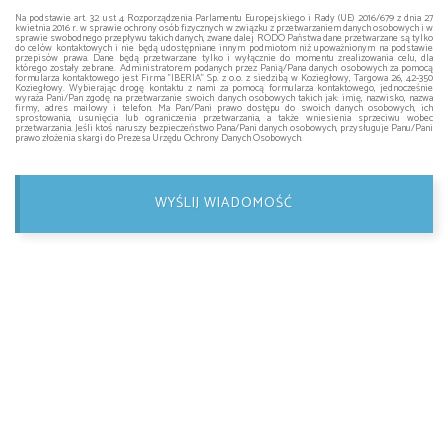
Na podstawie art. 32 ust 4 Rozporządzenia Parlamentu Europejskiego i Rady (UE) 2016/679 z dnia 27
kwietnia 2016 r. w sprawie ochrony osób fizycznych w związku z przetwarzaniem danych osobowych i w
sprawie swobodnego przepływu takich danych, zwane dalej RODO Państwa dane przetwarzane są tylko
do celów kontaktowych i nie będą udostępniane innym podmiotom niż upoważnionym na podstawie
przepisów prawa. Dane będą przetwarzane tylko i wyłącznie do momentu zrealizowania celu, dla
którego zostały zebrane. Administratorem podanych przez Panią/Pana danych osobowych za pomocą
formularza kontaktowego jest Firma "IBERIA" Sp. z o.o. z siedzibą w Koziegłowy, Targowa 26, 42-350
Koziegłowy. Wybierając drogę kontaktu z nami za pomocą formularza kontaktowego, jednocześnie
wyraża Pani/Pan zgodę na przetwarzanie swoich danych osobowych takich jak: imię, nazwisko, nazwa
firmy, adres mailowy i telefon. Ma Pan/Pani prawo dostępu do swoich danych osobowych, ich
sprostowania, usunięcia lub ograniczenia przetwarzania, a także wniesienia sprzeciwu wobec
przetwarzania. Jeśli ktoś naruszy bezpieczeństwo Pana/Pani danych osobowych, przysługuje Panu/Pani
prawo złożenia skargi do Prezesa Urzędu Ochrony Danych Osobowych.
WYŚLIJ WIADOMOŚĆ