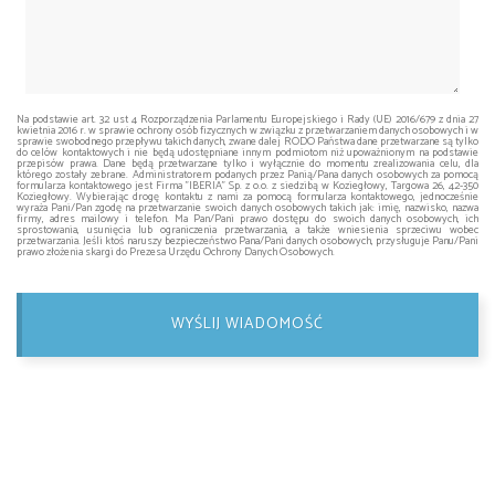
Na podstawie art. 32 ust 4 Rozporządzenia Parlamentu Europejskiego i Rady (UE) 2016/679 z dnia 27
kwietnia 2016 r. w sprawie ochrony osób fizycznych w związku z przetwarzaniem danych osobowych i w
sprawie swobodnego przepływu takich danych, zwane dalej RODO Państwa dane przetwarzane są tylko
do celów kontaktowych i nie będą udostępniane innym podmiotom niż upoważnionym na podstawie
przepisów prawa. Dane będą przetwarzane tylko i wyłącznie do momentu zrealizowania celu, dla
którego zostały zebrane. Administratorem podanych przez Panią/Pana danych osobowych za pomocą
formularza kontaktowego jest Firma "IBERIA" Sp. z o.o. z siedzibą w Koziegłowy, Targowa 26, 42-350
Koziegłowy. Wybierając drogę kontaktu z nami za pomocą formularza kontaktowego, jednocześnie
wyraża Pani/Pan zgodę na przetwarzanie swoich danych osobowych takich jak: imię, nazwisko, nazwa
firmy, adres mailowy i telefon. Ma Pan/Pani prawo dostępu do swoich danych osobowych, ich
sprostowania, usunięcia lub ograniczenia przetwarzania, a także wniesienia sprzeciwu wobec
przetwarzania. Jeśli ktoś naruszy bezpieczeństwo Pana/Pani danych osobowych, przysługuje Panu/Pani
prawo złożenia skargi do Prezesa Urzędu Ochrony Danych Osobowych.
WYŚLIJ WIADOMOŚĆ