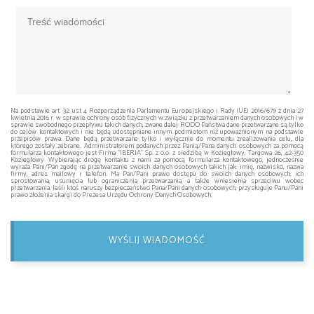
Na podstawie art. 32 ust 4 Rozporządzenia Parlamentu Europejskiego i Rady (UE) 2016/679 z dnia 27
kwietnia 2016 r. w sprawie ochrony osób fizycznych w związku z przetwarzaniem danych osobowych i w
sprawie swobodnego przepływu takich danych, zwane dalej RODO Państwa dane przetwarzane są tylko
do celów kontaktowych i nie będą udostępniane innym podmiotom niż upoważnionym na podstawie
przepisów prawa. Dane będą przetwarzane tylko i wyłącznie do momentu zrealizowania celu, dla
którego zostały zebrane. Administratorem podanych przez Panią/Pana danych osobowych za pomocą
formularza kontaktowego jest Firma "IBERIA" Sp. z o.o. z siedzibą w Koziegłowy, Targowa 26, 42-350
Koziegłowy. Wybierając drogę kontaktu z nami za pomocą formularza kontaktowego, jednocześnie
wyraża Pani/Pan zgodę na przetwarzanie swoich danych osobowych takich jak: imię, nazwisko, nazwa
firmy, adres mailowy i telefon. Ma Pan/Pani prawo dostępu do swoich danych osobowych, ich
sprostowania, usunięcia lub ograniczenia przetwarzania, a także wniesienia sprzeciwu wobec
przetwarzania. Jeśli ktoś naruszy bezpieczeństwo Pana/Pani danych osobowych, przysługuje Panu/Pani
prawo złożenia skargi do Prezesa Urzędu Ochrony Danych Osobowych.
WYŚLIJ WIADOMOŚĆ