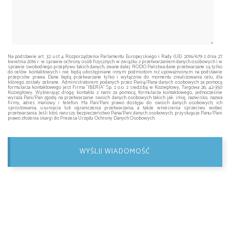
Na podstawie art. 32 ust 4 Rozporządzenia Parlamentu Europejskiego i Rady (UE) 2016/679 z dnia 27
kwietnia 2016 r. w sprawie ochrony osób fizycznych w związku z przetwarzaniem danych osobowych i w
sprawie swobodnego przepływu takich danych, zwane dalej RODO Państwa dane przetwarzane są tylko
do celów kontaktowych i nie będą udostępniane innym podmiotom niż upoważnionym na podstawie
przepisów prawa. Dane będą przetwarzane tylko i wyłącznie do momentu zrealizowania celu, dla
którego zostały zebrane. Administratorem podanych przez Panią/Pana danych osobowych za pomocą
formularza kontaktowego jest Firma "IBERIA" Sp. z o.o. z siedzibą w Koziegłowy, Targowa 26, 42-350
Koziegłowy. Wybierając drogę kontaktu z nami za pomocą formularza kontaktowego, jednocześnie
wyraża Pani/Pan zgodę na przetwarzanie swoich danych osobowych takich jak: imię, nazwisko, nazwa
firmy, adres mailowy i telefon. Ma Pan/Pani prawo dostępu do swoich danych osobowych, ich
sprostowania, usunięcia lub ograniczenia przetwarzania, a także wniesienia sprzeciwu wobec
przetwarzania. Jeśli ktoś naruszy bezpieczeństwo Pana/Pani danych osobowych, przysługuje Panu/Pani
prawo złożenia skargi do Prezesa Urzędu Ochrony Danych Osobowych.
WYŚLIJ WIADOMOŚĆ