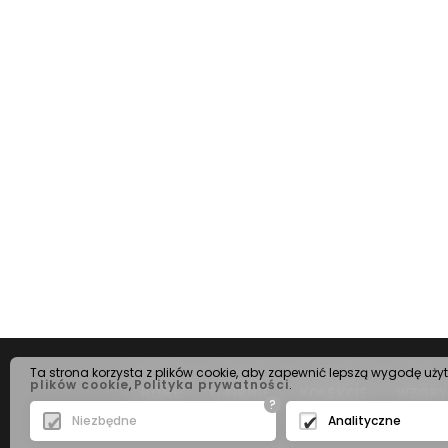
Ta strona korzysta z plików cookie, aby zapewnić lepszą wygodę uży
plików cookie
,
Polityka prywatności
.
HOME
O FIRMIE
KOLEKCJE
WZORY
?
Niezbędne
Analityczne