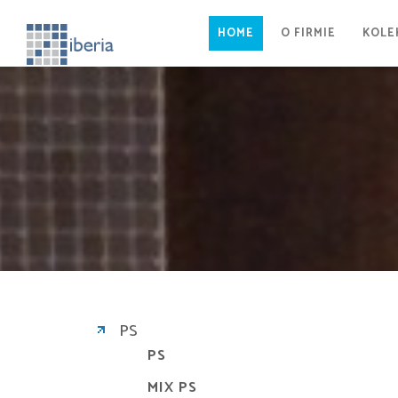
HOME
O FIRMIE
KOLE
PS
PS
MIX PS