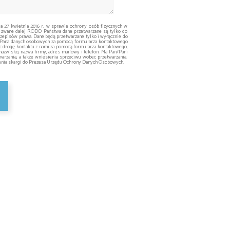
ia 27 kwietnia 2016 r. w sprawie ochrony osób fizycznych w
 zwane dalej RODO Państwa dane przetwarzane są tylko do
episów prawa. Dane będą przetwarzane tylko i wyłącznie do
ą/Pana danych osobowych za pomocą formularza kontaktowego
ąc drogę kontaktu z nami za pomocą formularza kontaktowego,
nazwisko, nazwa firmy, adres mailowy i telefon. Ma Pan/Pani
arzania, a także wniesienia sprzeciwu wobec przetwarzania.
żenia skargi do Prezesa Urzędu Ochrony Danych Osobowych.