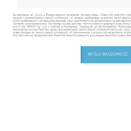
Na podstawie art. 32 ust 4 Rozporządzenia Parlamentu Europejskiego i Rady (UE) 2016/679 z dn
związku z przetwarzaniem danych osobowych i w sprawie swobodnego przepływu takich danych,
celów kontaktowych i nie będą udostępniane innym podmiotom niż upoważnionym na podstawie prz
momentu zrealizowania celu, dla którego zostały zebrane. Administratorem podanych przez Pani
jest Firma "IBERIA" Sp. z o.o. z siedzibą w Koziegłowy, Targowa 26, 42-350 Koziegłowy. Wybieraj
jednocześnie wyraża Pani/Pan zgodę na przetwarzanie swoich danych osobowych takich jak: imię, 
prawo dostępu do swoich danych osobowych, ich sprostowania, usunięcia lub ograniczenia przetw
Jeśli ktoś naruszy bezpieczeństwo Pana/Pani danych osobowych, przysługuje Panu/Pani prawo zło
WYŚLIJ WIADOMOŚĆ