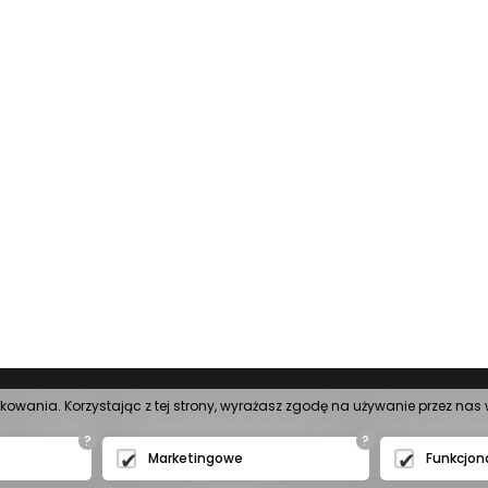
tkowania. Korzystając z tej strony, wyrażasz zgodę na używanie przez na
GALERIA
ELEMENTY DO BUDOWY SPA
PŁYTY BUDOW
?
?
Marketingowe
Funkcjon
© 2016 IBERIA Sp. z o.o.