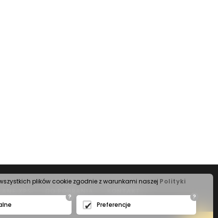
s wszystkich plików cookie zgodnie z warunkami naszej
Polityki
LANE XPS
DO POBRANIA
KONTAKT
?
?
alne
Preferencje