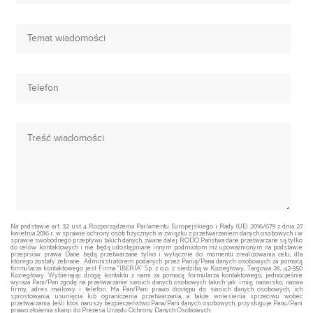
Na podstawie art. 32 ust 4 Rozporządzenia Parlamentu Europejskiego i Rady (UE) 2016/679 z dnia 27
kwietnia 2016 r. w sprawie ochrony osób fizycznych w związku z przetwarzaniem danych osobowych i w
sprawie swobodnego przepływu takich danych, zwane dalej RODO Państwa dane przetwarzane są tylko
do celów kontaktowych i nie będą udostępniane innym podmiotom niż upoważnionym na podstawie
przepisów prawa. Dane będą przetwarzane tylko i wyłącznie do momentu zrealizowania celu, dla
którego zostały zebrane. Administratorem podanych przez Panią/Pana danych osobowych za pomocą
formularza kontaktowego jest Firma "IBERIA" Sp. z o.o. z siedzibą w Koziegłowy, Targowa 26, 42-350
Koziegłowy. Wybierając drogę kontaktu z nami za pomocą formularza kontaktowego, jednocześnie
wyraża Pani/Pan zgodę na przetwarzanie swoich danych osobowych takich jak: imię, nazwisko, nazwa
firmy, adres mailowy i telefon. Ma Pan/Pani prawo dostępu do swoich danych osobowych, ich
sprostowania, usunięcia lub ograniczenia przetwarzania, a także wniesienia sprzeciwu wobec
przetwarzania. Jeśli ktoś naruszy bezpieczeństwo Pana/Pani danych osobowych, przysługuje Panu/Pani
prawo złożenia skargi do Prezesa Urzędu Ochrony Danych Osobowych.